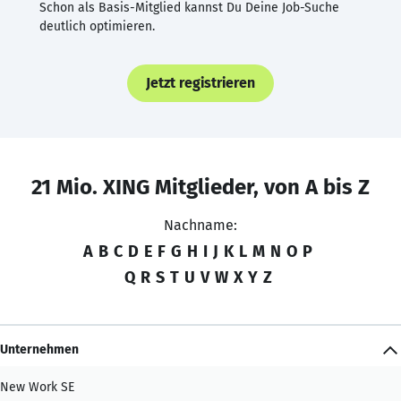
Schon als Basis-Mitglied kannst Du Deine Job-Suche
deutlich optimieren.
Jetzt registrieren
21 Mio. XING Mitglieder, von A bis Z
Nachname:
A
B
C
D
E
F
G
H
I
J
K
L
M
N
O
P
Q
R
S
T
U
V
W
X
Y
Z
Unternehmen
New Work SE