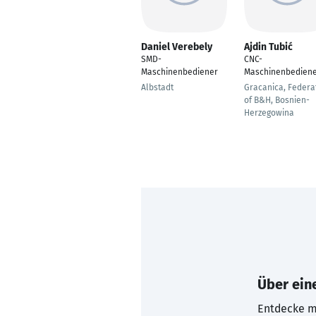
Daniel Verebely
Ajdin Tubić
SMD-
CNC-
Maschinenbediener
Maschinenbedien
Albstadt
Gracanica, Federa
of B&H, Bosnien-
Herzegowina
Über eine
Entdecke mi