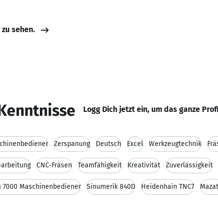
e zu sehen.
Kenntnisse
Logg Dich jetzt ein, um das ganze Prof
chinenbediener
Zerspanung
Deutsch
Excel
Werkzeugtechnik
Frä
earbeitung
CNC-Fräsen
Teamfähigkeit
Kreativität
Zuverlässigkeit
 7000 Maschinenbediener
Sinumerik 840D
Heidenhain TNC7
Mazat