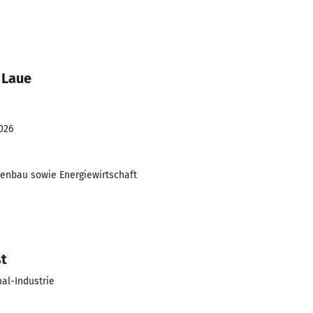
 Laue
026
kenbau sowie Energiewirtschaft
st
mal-Industrie