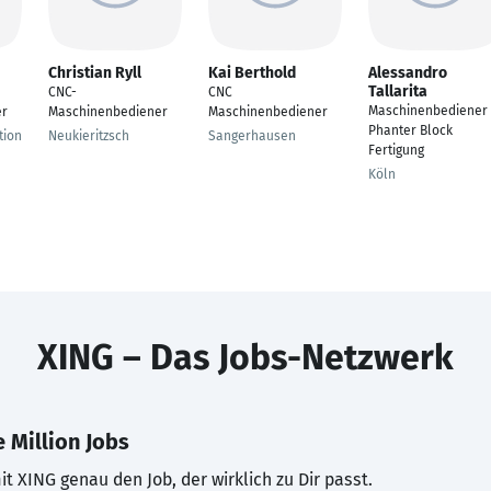
Christian Ryll
Kai Berthold
Alessandro
Tallarita
CNC-
CNC
Maschinenbediener
er
Maschinenbediener
Maschinenbediener
Phanter Block
tion
Neukieritzsch
Sangerhausen
Fertigung
Köln
XING – Das Jobs-Netzwerk
 Million Jobs
t XING genau den Job, der wirklich zu Dir passt.