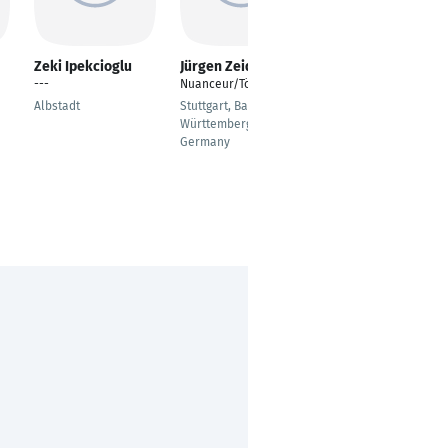
Zeki Ipekcioglu
Jürgen Zeides
Fatime Rezaei
---
Nuanceur/Töner
---
Albstadt
Stuttgart, Baden-
Berlin
Württemberg,
Germany