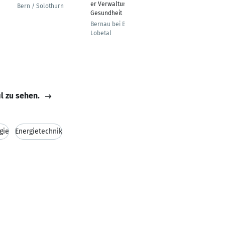
er Verwaltung und
Vertrieb/Kundenservi
Bern / Solothurn
Gesundheit
ce
Bernau bei Berlin OT
Bitterfeld-Wolfen
Lobetal
il zu sehen.
gie
Energietechnik