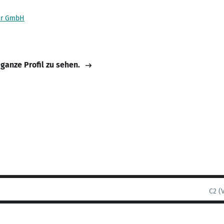
er GmbH
 ganze Profil zu sehen.
C2 (