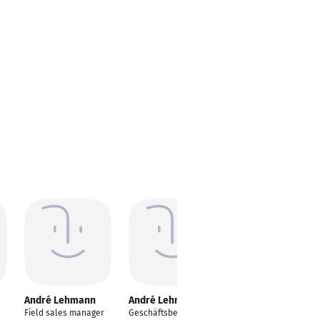
André Lehmann
André Lehmann
André Lehmann
Field sales manager
Geschäftsbereichsleit
Teamleiter