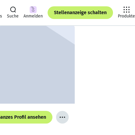
Stellenanzeige schalten
ts
Suche
Anmelden
Produkte
anzes Profil ansehen