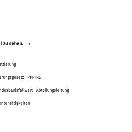
il zu sehen.
nzierung
erungsgesetz
PPP-RL
ndesbasisfallwert
Abteilungsleitung
ntentätigkeiten