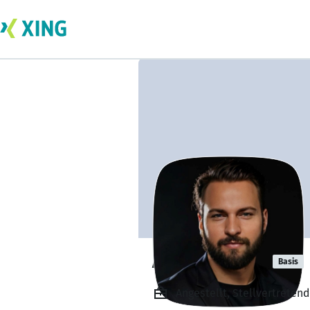
André Loewe
Basis
Angestellt, Stellvertrete