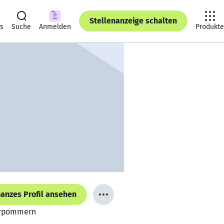
Stellenanzeige schalten
ts
Suche
Anmelden
Produkte
anzes Profil ansehen
Vorpommern