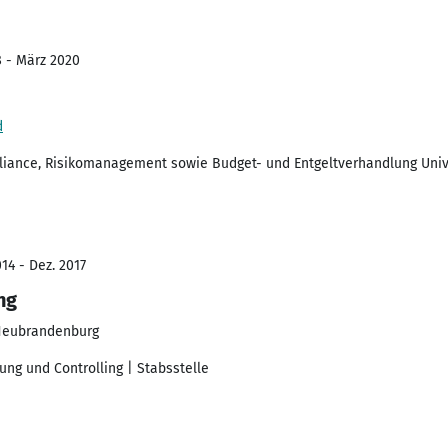
8 - März 2020
d
liance, Risikomanagement sowie Budget- und Entgeltverhandlung Univ
14 - Dez. 2017
ng
 Neubrandenburg
ng und Controlling | Stabsstelle