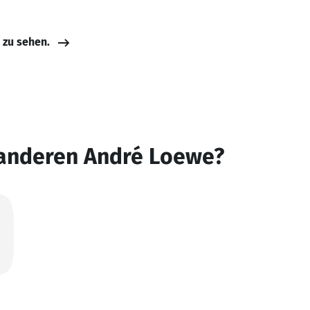
e zu sehen.
 anderen André Loewe?