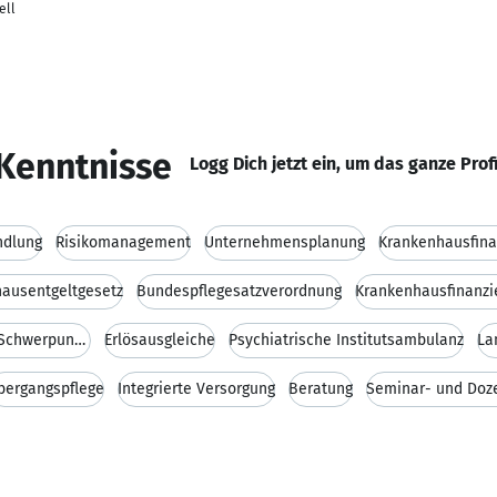
ell
Kenntnisse
Logg Dich jetzt ein, um das ganze Prof
ndlung
Risikomanagement
Unternehmensplanung
Krankenhausfina
ausentgeltgesetz
Bundespflegesatzverordnung
Krankenhausfinanzi
Besondere Aufgaben von Zentren und Schwerpunkten
Erlösausgleiche
Psychiatrische Institutsambulanz
La
bergangspflege
Integrierte Versorgung
Beratung
Seminar- und Doze