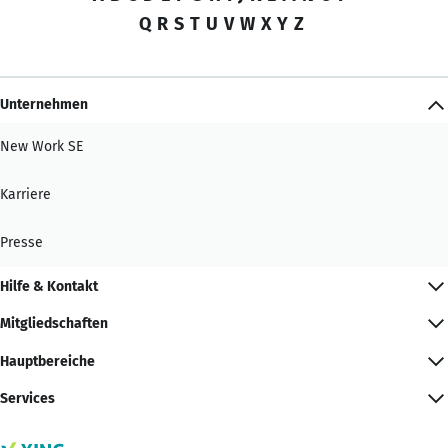
Q
R
S
T
U
V
W
X
Y
Z
Unternehmen
New Work SE
Karriere
Presse
Hilfe & Kontakt
Mitgliedschaften
Hauptbereiche
Services