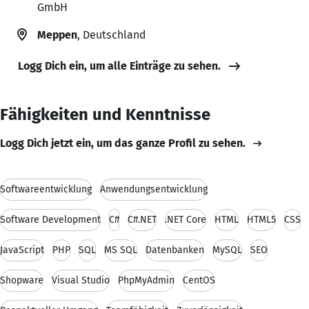
GmbH
Meppen
, Deutschland
Logg Dich ein, um alle Einträge zu sehen.
Fähigkeiten und Kenntnisse
Logg Dich jetzt ein, um das ganze Profil zu sehen.
Softwareentwicklung
Anwendungsentwicklung
Software Development
C#
C#.NET
.NET Core
HTML
HTML5
CSS
JavaScript
PHP
SQL
MS SQL
Datenbanken
MySQL
SEO
Shopware
Visual Studio
PhpMyAdmin
CentOS