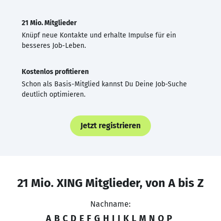
21 Mio. Mitglieder
Knüpf neue Kontakte und erhalte Impulse für ein
besseres Job-Leben.
Kostenlos profitieren
Schon als Basis-Mitglied kannst Du Deine Job-Suche
deutlich optimieren.
Jetzt registrieren
21 Mio. XING Mitglieder, von A bis Z
Nachname:
A
B
C
D
E
F
G
H
I
J
K
L
M
N
O
P