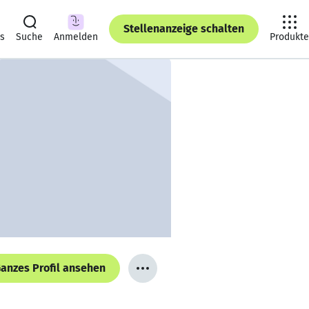
Stellenanzeige schalten
ts
Suche
Anmelden
Produkte
anzes Profil ansehen