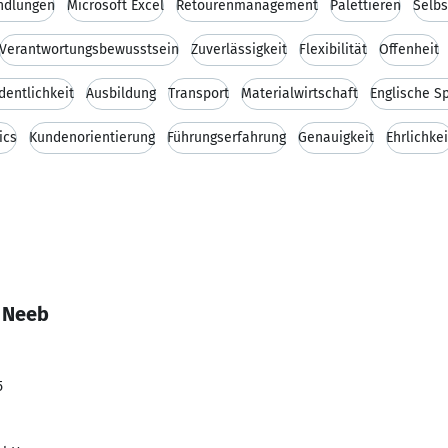
ndlungen
Microsoft Excel
Retourenmanagement
Palettieren
Selbs
Verantwortungsbewusstsein
Zuverlässigkeit
Flexibilität
Offenheit
dentlichkeit
Ausbildung
Transport
Materialwirtschaft
Englische S
ics
Kundenorientierung
Führungserfahrung
Genauigkeit
Ehrlichkei
 Neeb
5