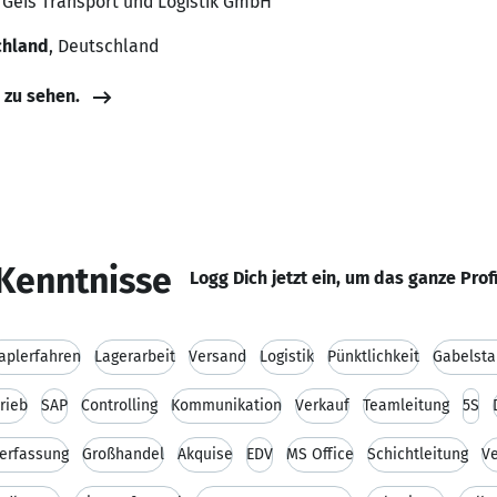
, Geis Transport und Logistik GmbH
chland
, Deutschland
e zu sehen.
Kenntnisse
Logg Dich jetzt ein, um das ganze Prof
aplerfahren
Lagerarbeit
Versand
Logistik
Pünktlichkeit
Gabelsta
rieb
SAP
Controlling
Kommunikation
Verkauf
Teamleitung
5S
erfassung
Großhandel
Akquise
EDV
MS Office
Schichtleitung
Ve