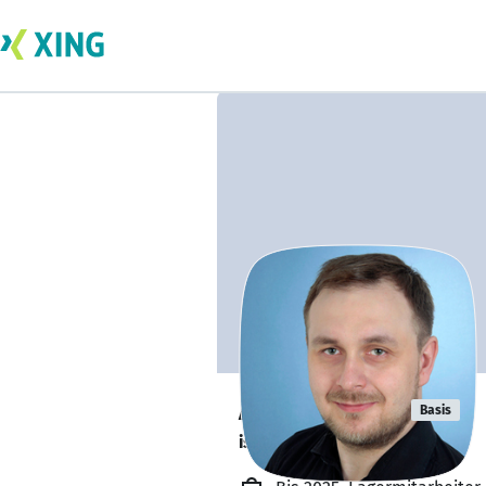
André Neeb
Basis
ist offen für Projekte. 🔎