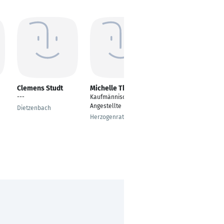
Clemens Studt
Michelle Thiele
Matthias Will
---
Kaufmännischer
Lagerist
Angestellte
Dietzenbach
Gilching
Herzogenrath