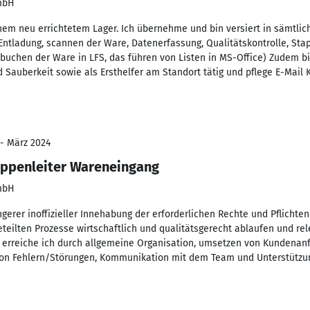
GmbH
inem neu errichtetem Lager. Ich übernehme und bin versiert in sämtli
 Entladung, scannen der Ware, Datenerfassung, Qualitätskontrolle, St
sbuchen der Ware in LFS, das führen von Listen in MS-Office) Zudem bi
Sauberkeit sowie als Ersthelfer am Standort tätig und pflege E-Mail K
 - März 2024
uppenleiter Wareneingang
GmbH
ngerer inoffizieller Innehabung der erforderlichen Rechte und Pflichten
geteilten Prozesse wirtschaftlich und qualitätsgerecht ablaufen und r
 erreiche ich durch allgemeine Organisation, umsetzen von Kundenanf
von Fehlern/Störungen, Kommunikation mit dem Team und Unterstützun