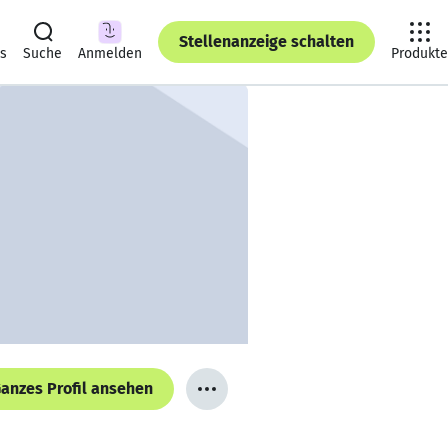
Stellenanzeige schalten
ts
Suche
Anmelden
Produkte
anzes Profil ansehen