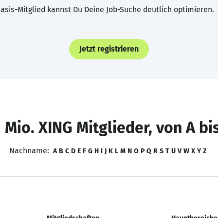
asis-Mitglied kannst Du Deine Job-Suche deutlich optimieren.
Jetzt registrieren
 Mio. XING Mitglieder, von A bi
Nachname:
A
B
C
D
E
F
G
H
I
J
K
L
M
N
O
P
Q
R
S
T
U
V
W
X
Y
Z