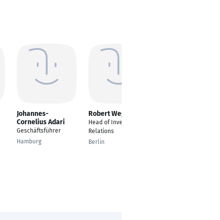
Johannes-
Robert Wegner
Andreas Max
Cornelius Adari
Kruse
Head of Investor
Geschäftsführer
Head of Project
Relations
Management
Hamburg
Berlin
Berlin