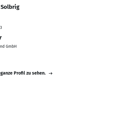
 Solbrig
23
r
land GmbH
 ganze Profil zu sehen.