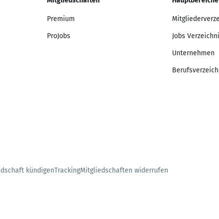
Mitgliedschaften
Hauptbereiche
Premium
Mitgliederverz
ProJobs
Jobs Verzeichn
Unternehmen
Berufsverzeich
edschaft kündigen
Tracking
Mitgliedschaften widerrufen