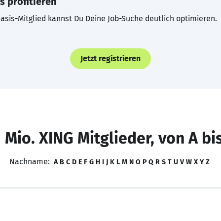
s profitieren
asis-Mitglied kannst Du Deine Job-Suche deutlich optimieren.
Jetzt registrieren
 Mio. XING Mitglieder, von A bi
Nachname:
A
B
C
D
E
F
G
H
I
J
K
L
M
N
O
P
Q
R
S
T
U
V
W
X
Y
Z