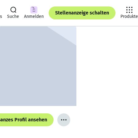
Stellenanzeige schalten
ts
Suche
Anmelden
Produkte
anzes Profil ansehen