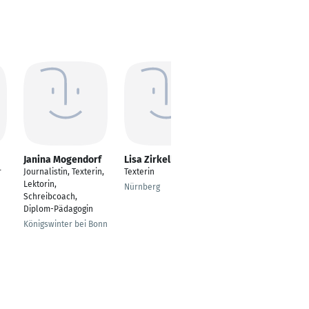
Janina Mogendorf
Lisa Zirkelbach
Thomas Hammer
r
Journalistin, Texterin,
Texterin
Freier
Lektorin,
Wirtschaftsjournalist,
Nürnberg
Schreibcoach,
Texter und
Diplom-Pädagogin
Sachbuchautor
Königswinter bei Bonn
Ötisheim