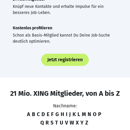
Knüpf neue Kontakte und erhalte Impulse für ein
besseres Job-Leben.
Kostenlos profitieren
Schon als Basis-Mitglied kannst Du Deine Job-Suche
deutlich optimieren.
Jetzt registrieren
21 Mio. XING Mitglieder, von A bis Z
Nachname:
A
B
C
D
E
F
G
H
I
J
K
L
M
N
O
P
Q
R
S
T
U
V
W
X
Y
Z