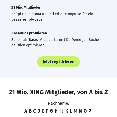
21 Mio. Mitglieder
Knüpf neue Kontakte und erhalte Impulse für ein
besseres Job-Leben.
Kostenlos profitieren
Schon als Basis-Mitglied kannst Du Deine Job-Suche
deutlich optimieren.
Jetzt registrieren
21 Mio. XING Mitglieder, von A bis Z
Nachname:
A
B
C
D
E
F
G
H
I
J
K
L
M
N
O
P