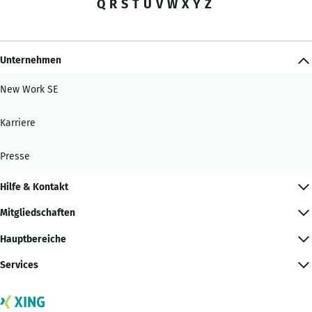
Q
R
S
T
U
V
W
X
Y
Z
Unternehmen
New Work SE
Karriere
Presse
Hilfe & Kontakt
Mitgliedschaften
Hauptbereiche
Services