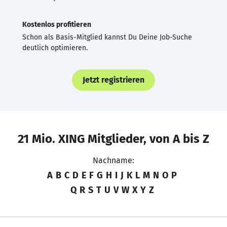
Kostenlos profitieren
Schon als Basis-Mitglied kannst Du Deine Job-Suche
deutlich optimieren.
Jetzt registrieren
21 Mio. XING Mitglieder, von A bis Z
Nachname:
A
B
C
D
E
F
G
H
I
J
K
L
M
N
O
P
Q
R
S
T
U
V
W
X
Y
Z