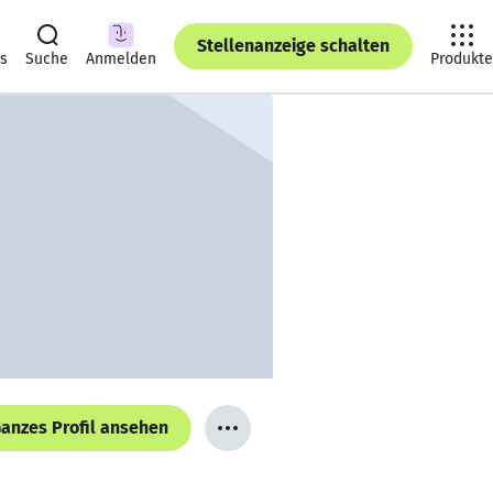
Stellenanzeige schalten
ts
Suche
Anmelden
Produkte
anzes Profil ansehen