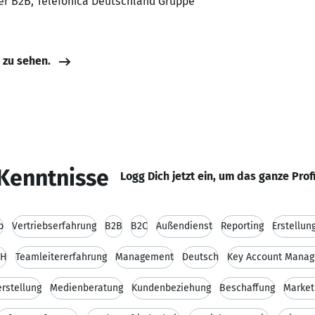
er B2B, Telefónica Deutschland Gruppe
e zu sehen.
Kenntnisse
Logg Dich jetzt ein, um das ganze Prof
b
Vertriebserfahrung
B2B
B2C
Außendienst
Reporting
Erstellun
TH
Teamleitererfahrung
Management
Deutsch
Key Account Mana
rstellung
Medienberatung
Kundenbeziehung
Beschaffung
Market