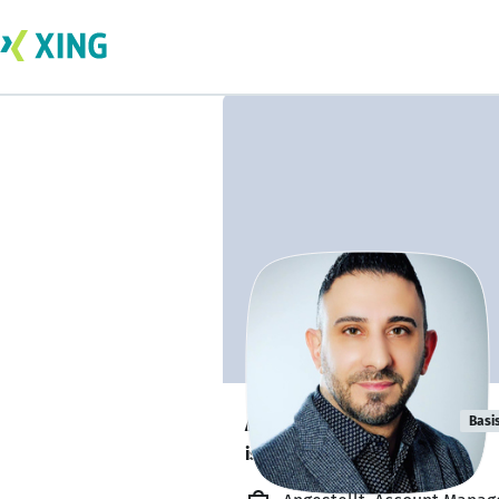
Andrea Caruso
Basi
ist offen für Projekte. 🔎