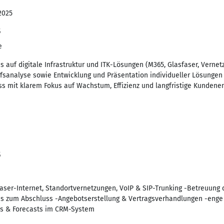
2025
B
e
auf digitale Infrastruktur und ITK-Lösungen (M365, Glasfaser, Vernet
rfsanalyse sowie Entwicklung und Präsentation individueller Lösungen 
s mit klarem Fokus auf Wachstum, Effizienz und langfristige Kundenen
B
aser-Internet, Standortvernetzungen, VoIP & SIP-Trunking -Betreuung
bis zum Abschluss -Angebotserstellung & Vertragsverhandlungen -eng
ds & Forecasts im CRM-System