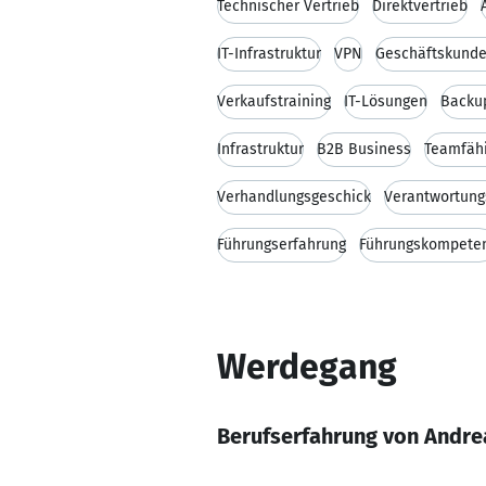
Technischer Vertrieb
Direktvertrieb
IT-Infrastruktur
VPN
Geschäftskund
Verkaufstraining
IT-Lösungen
Backu
Infrastruktur
B2B Business
Teamfähi
Verhandlungsgeschick
Verantwortung
Führungserfahrung
Führungskompete
Werdegang
Berufserfahrung von Andre