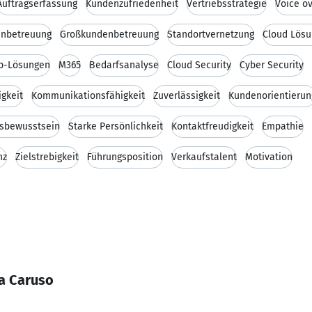
Auftragserfassung
Kundenzufriedenheit
Vertriebsstrategie
Voice ov
enbetreuung
Großkundenbetreuung
Standortvernetzung
Cloud Lös
p-Lösungen
M365
Bedarfsanalyse
Cloud Security
Cyber Security
gkeit
Kommunikationsfähigkeit
Zuverlässigkeit
Kundenorientierun
sbewusstsein
Starke Persönlichkeit
Kontaktfreudigkeit
Empathie
nz
Zielstrebigkeit
Führungsposition
Verkaufstalent
Motivation
a Caruso