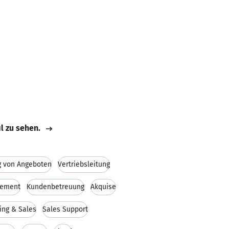
il zu sehen.
g von Angeboten
Vertriebsleitung
gement
Kundenbetreuung
Akquise
ing & Sales
Sales Support