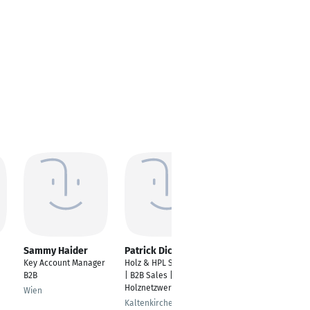
Sammy Haider
Patrick Dickhoff
Konstantinos
Axiotis
Key Account Manager
Holz & HPL Spezialist
Personaldisponent
B2B
| B2B Sales | Import |
Holznetzwerk
Frechen
Wien
Kaltenkirchen