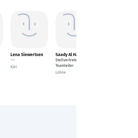
Lena Siewertsen
Saady Al Hazaa
Bianka Wallmüller
---
Stellvertretender
---
Teamleiter
Kiel
Leipzig
Löhne