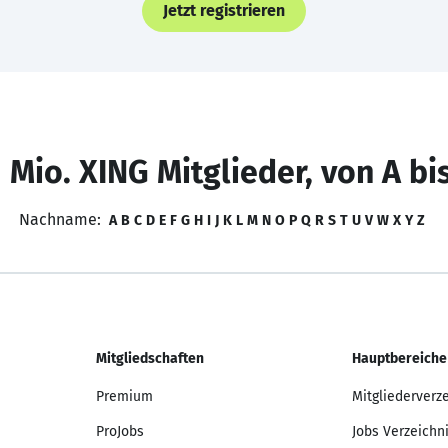
Jetzt registrieren
 Mio. XING Mitglieder, von A bi
Nachname:
A
B
C
D
E
F
G
H
I
J
K
L
M
N
O
P
Q
R
S
T
U
V
W
X
Y
Z
Mitgliedschaften
Hauptbereiche
Premium
Mitgliederverz
ProJobs
Jobs Verzeichn