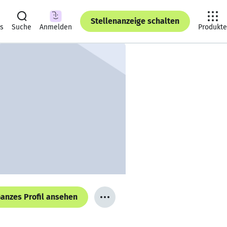
Stellenanzeige schalten
ts
Suche
Anmelden
Produkte
anzes Profil ansehen