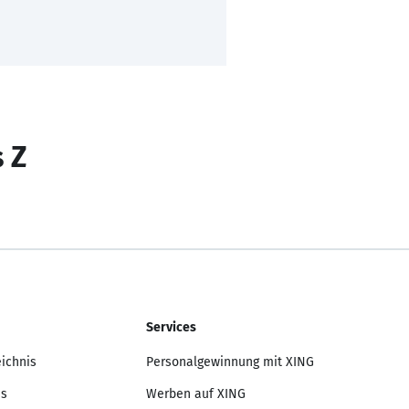
s Z
Services
eichnis
Personalgewinnung mit XING
is
Werben auf XING