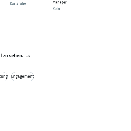
Manager
Karlsruhe
Langquaid
Köln
il zu sehen.
tung
Engagement