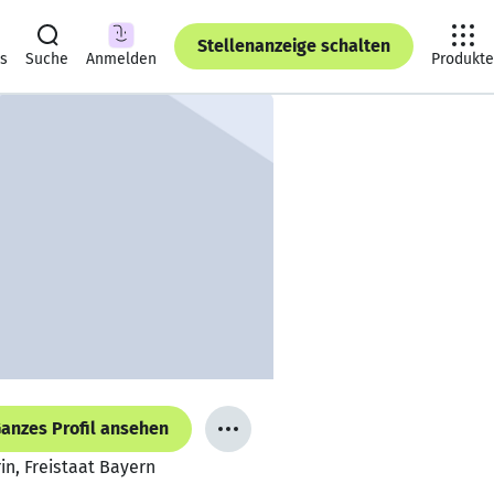
Stellenanzeige schalten
ts
Suche
Anmelden
Produkte
anzes Profil ansehen
n, Freistaat Bayern