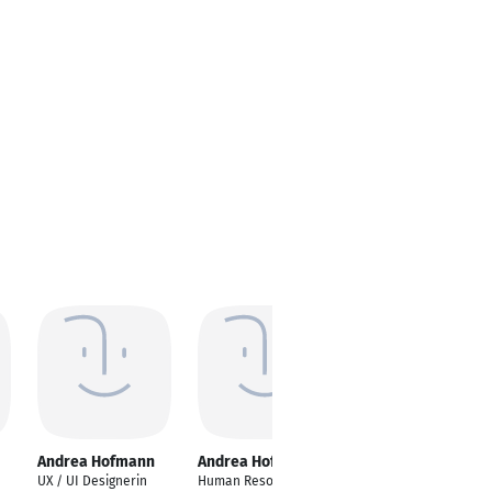
Andrea Hofmann
Andrea Hofmann
Andrea Hofmann
UX / UI Designerin
Human Resources
Ergotherapeutin