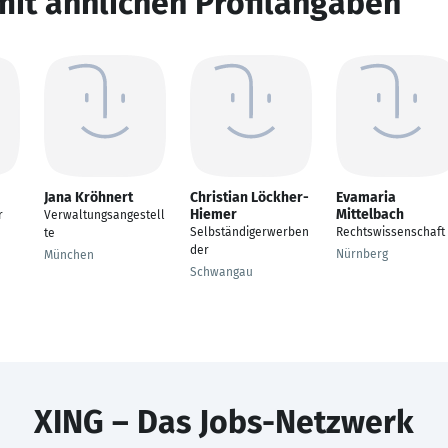
mit ähnlichen Profilangaben
Jana Kröhnert
Christian Löckher-
Evamaria
Hiemer
Mittelbach
r
Verwaltungsangestell
Selbständigerwerben
Rechtswissenschaft
te
der
Nürnberg
München
Schwangau
XING – Das Jobs-Netzwerk