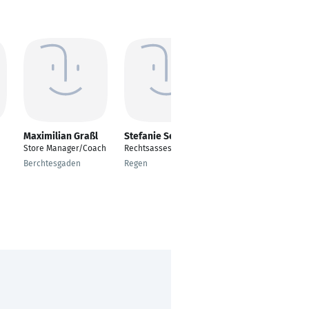
Maximilian Graßl
Stefanie Seidl
Andreas Hofmann
Store Manager/Coach
Rechtsassessorin
Leitung der EDV
Berchtesgaden
Regen
Deggendorf