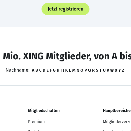
Jetzt registrieren
 Mio. XING Mitglieder, von A bi
Nachname:
A
B
C
D
E
F
G
H
I
J
K
L
M
N
O
P
Q
R
S
T
U
V
W
X
Y
Z
Mitgliedschaften
Hauptbereiche
Premium
Mitgliederverz