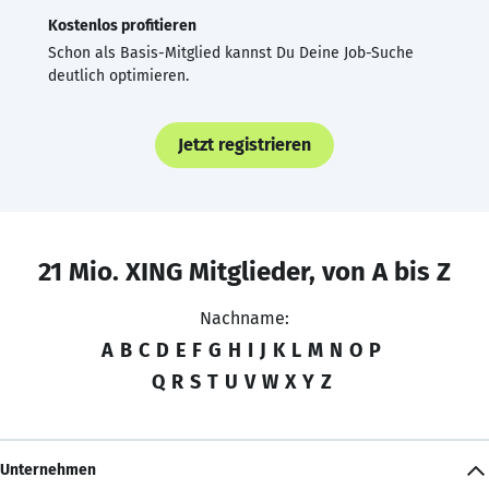
Kostenlos profitieren
Schon als Basis-Mitglied kannst Du Deine Job-Suche
deutlich optimieren.
Jetzt registrieren
21 Mio. XING Mitglieder, von A bis Z
Nachname:
A
B
C
D
E
F
G
H
I
J
K
L
M
N
O
P
Q
R
S
T
U
V
W
X
Y
Z
Unternehmen