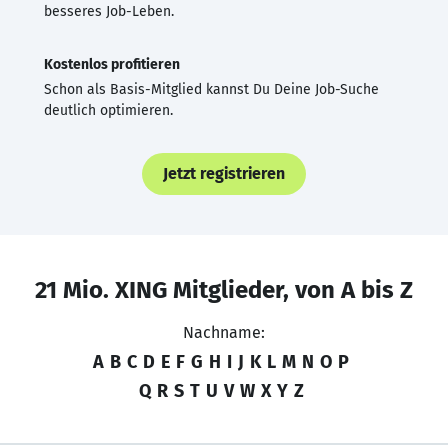
besseres Job-Leben.
Kostenlos profitieren
Schon als Basis-Mitglied kannst Du Deine Job-Suche
deutlich optimieren.
Jetzt registrieren
21 Mio. XING Mitglieder, von A bis Z
Nachname:
A
B
C
D
E
F
G
H
I
J
K
L
M
N
O
P
Q
R
S
T
U
V
W
X
Y
Z