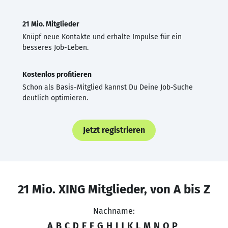
21 Mio. Mitglieder
Knüpf neue Kontakte und erhalte Impulse für ein
besseres Job-Leben.
Kostenlos profitieren
Schon als Basis-Mitglied kannst Du Deine Job-Suche
deutlich optimieren.
Jetzt registrieren
21 Mio. XING Mitglieder, von A bis Z
Nachname:
A
B
C
D
E
F
G
H
I
J
K
L
M
N
O
P