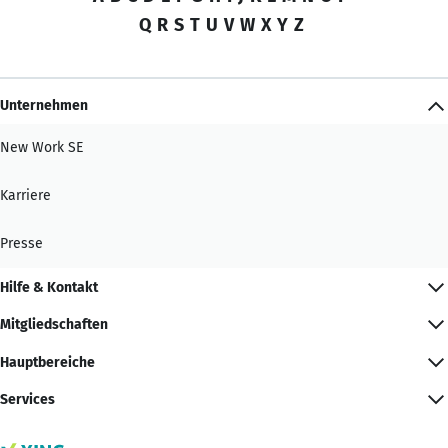
Q
R
S
T
U
V
W
X
Y
Z
Unternehmen
New Work SE
Karriere
Presse
Hilfe & Kontakt
Mitgliedschaften
Hauptbereiche
Services