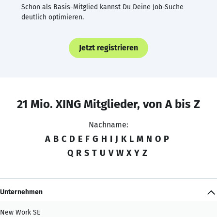
Schon als Basis-Mitglied kannst Du Deine Job-Suche
deutlich optimieren.
Jetzt registrieren
21 Mio. XING Mitglieder, von A bis Z
Nachname:
A
B
C
D
E
F
G
H
I
J
K
L
M
N
O
P
Q
R
S
T
U
V
W
X
Y
Z
Unternehmen
New Work SE