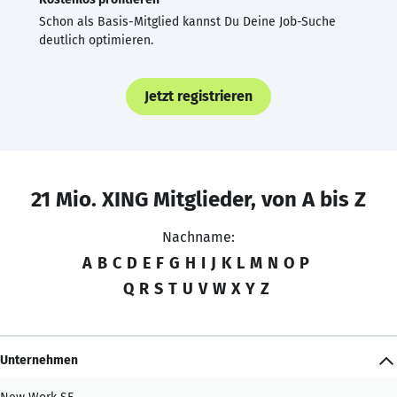
Schon als Basis-Mitglied kannst Du Deine Job-Suche
deutlich optimieren.
Jetzt registrieren
21 Mio. XING Mitglieder, von A bis Z
Nachname:
A
B
C
D
E
F
G
H
I
J
K
L
M
N
O
P
Q
R
S
T
U
V
W
X
Y
Z
Unternehmen