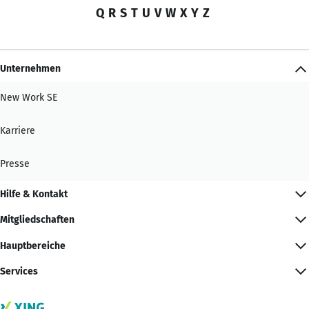
Q
R
S
T
U
V
W
X
Y
Z
Unternehmen
New Work SE
Karriere
Presse
Hilfe & Kontakt
Mitgliedschaften
Hauptbereiche
Services