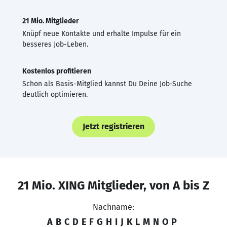
21 Mio. Mitglieder
Knüpf neue Kontakte und erhalte Impulse für ein
besseres Job-Leben.
Kostenlos profitieren
Schon als Basis-Mitglied kannst Du Deine Job-Suche
deutlich optimieren.
Jetzt registrieren
21 Mio. XING Mitglieder, von A bis Z
Nachname:
A
B
C
D
E
F
G
H
I
J
K
L
M
N
O
P