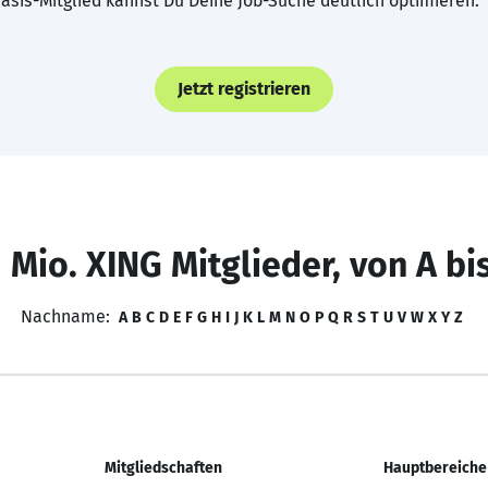
asis-Mitglied kannst Du Deine Job-Suche deutlich optimieren.
Jetzt registrieren
 Mio. XING Mitglieder, von A bi
Nachname:
A
B
C
D
E
F
G
H
I
J
K
L
M
N
O
P
Q
R
S
T
U
V
W
X
Y
Z
Mitgliedschaften
Hauptbereiche