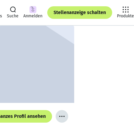
Stellenanzeige schalten
ts
Suche
Anmelden
Produkte
anzes Profil ansehen