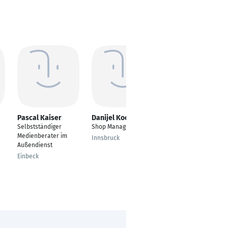
Pascal Kaiser
Danijel Kocic
Cindy Pilz
Selbstständiger
Shop Manager
Stellvertretende
Medienberater im
Store Managerin
Innsbruck
Außendienst
Chemnitz
Einbeck