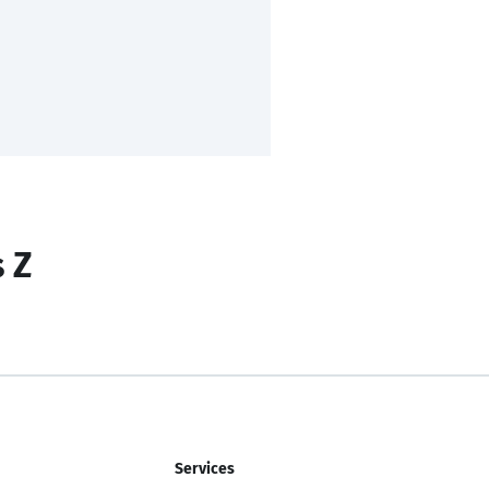
s Z
Services