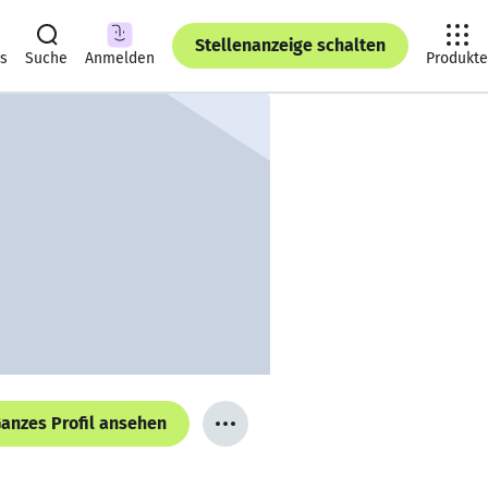
Stellenanzeige schalten
ts
Suche
Anmelden
Produkte
anzes Profil ansehen