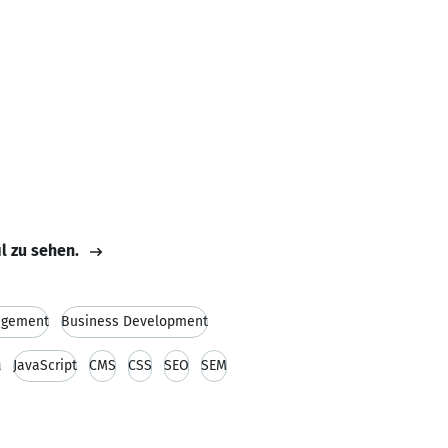
il zu sehen.
agement
Business Development
L
JavaScript
CMS
CSS
SEO
SEM