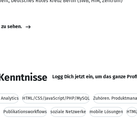
ent, Deutsches Rotes Kreuz Berlin (SWB, HfM, Zentrum)
e zu sehen.
Kenntnisse
Logg Dich jetzt ein, um das ganze Prof
 Analytics
HTML/CSS/JavaScript/PHP/MySQL
Zuhören. Produktman
Publikationsworkflows
soziale Netzwerke
mobile Lösungen
HTM