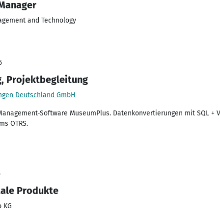
 Manager
agement and Technology
5
g, Projektbegleitung
ungen Deutschland GmbH
anagement-Software MuseumPlus. Datenkonvertierungen mit SQL + V
ems OTRS.
5
tale Produkte
o KG