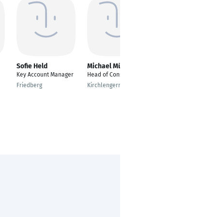
Sofie Held
Michael Müller
Thomas Gerdes
Key Account Manager
Head of Consulting
Sales Manager
Friedberg
Kirchlengern
Ostrhauderfehn