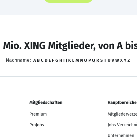
 Mio. XING Mitglieder, von A bi
Nachname:
A
B
C
D
E
F
G
H
I
J
K
L
M
N
O
P
Q
R
S
T
U
V
W
X
Y
Z
Mitgliedschaften
Hauptbereiche
Premium
Mitgliederverz
ProJobs
Jobs Verzeichn
Unternehmen