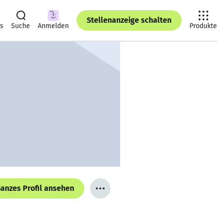
Stellenanzeige schalten
ts
Suche
Anmelden
Produkte
anzes Profil ansehen