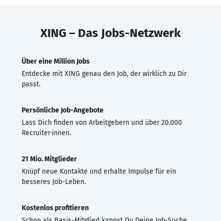
XING – Das Jobs-Netzwerk
Über eine Million Jobs
Entdecke mit XING genau den Job, der wirklich zu Dir
passt.
Persönliche Job-Angebote
Lass Dich finden von Arbeitgebern und über 20.000
Recruiter·innen.
21 Mio. Mitglieder
Knüpf neue Kontakte und erhalte Impulse für ein
besseres Job-Leben.
Kostenlos profitieren
Schon als Basis-Mitglied kannst Du Deine Job-Suche