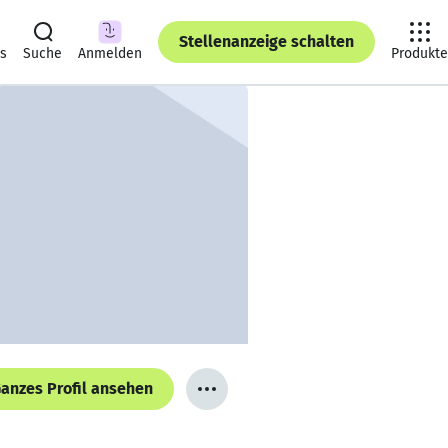
Stellenanzeige schalten
ts
Suche
Anmelden
Produkte
anzes Profil ansehen