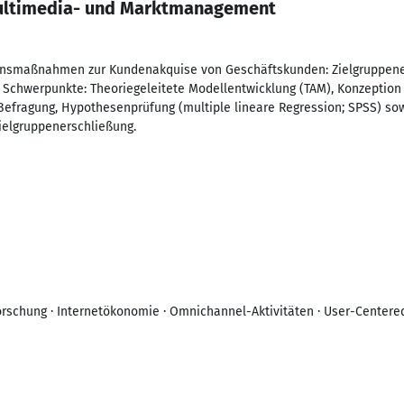
ultimedia- und Marktmanagement
onsmaßnahmen zur Kundenakquise von Geschäftskunden: Zielgruppen
 Schwerpunkte: Theoriegeleitete Modellentwicklung (TAM), Konzeptio
Befragung, Hypothesenprüfung (multiple lineare Regression; SPSS) so
elgruppenerschließung.
rschung · Internetökonomie · Omnichannel-Aktivitäten · User-Centered