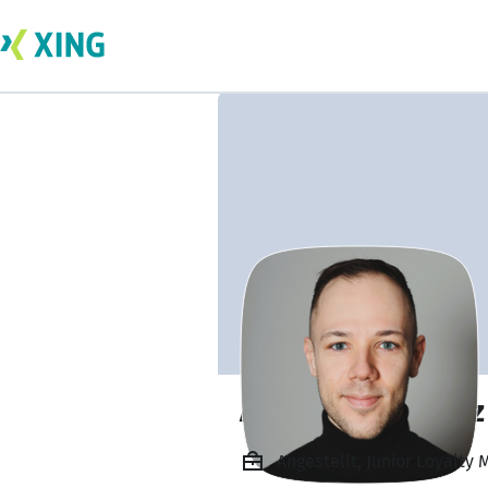
Andreas Bongartz
Angestellt, Junior Loyalty