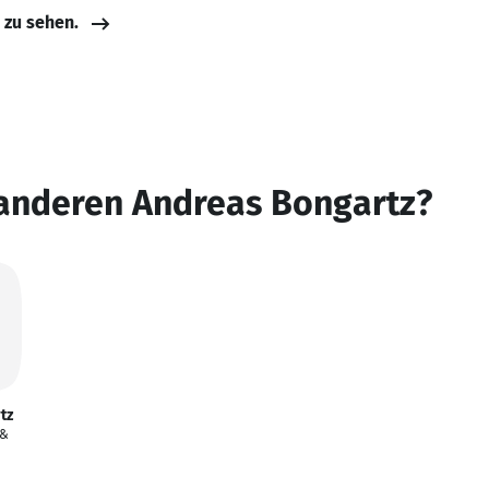
e zu sehen.
 anderen Andreas Bongartz?
tz
 &