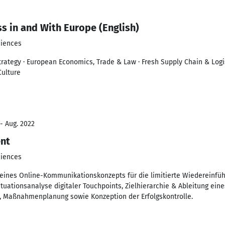
s in and With Europe (English)
ciences
trategy · European Economics, Trade & Law · Fresh Supply Chain & Logist
Culture
- Aug. 2022
nt
ciences
g eines Online-Kommunikationskonzepts für die limitierte Wiedereinf
ationsanalyse digitaler Touchpoints, Zielhierarchie & Ableitung eines
s, Maßnahmenplanung sowie Konzeption der Erfolgskontrolle.