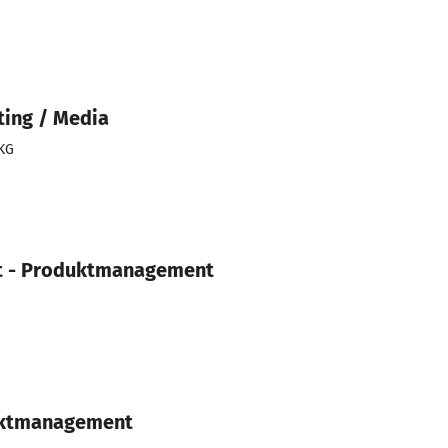
ting / Media
KG
nt - Produktmanagement
uktmanagement