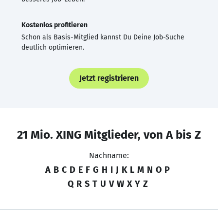
Kostenlos profitieren
Schon als Basis-Mitglied kannst Du Deine Job-Suche
deutlich optimieren.
Jetzt registrieren
21 Mio. XING Mitglieder, von A bis Z
Nachname:
A
B
C
D
E
F
G
H
I
J
K
L
M
N
O
P
Q
R
S
T
U
V
W
X
Y
Z