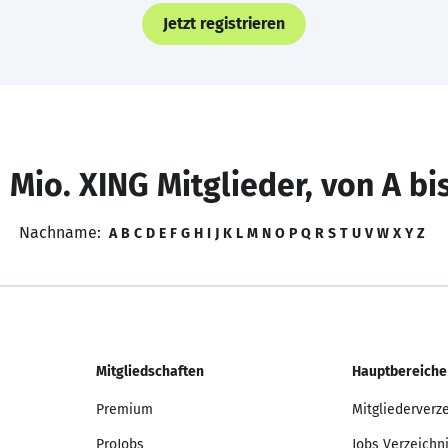
Jetzt registrieren
 Mio. XING Mitglieder, von A bi
Nachname:
A
B
C
D
E
F
G
H
I
J
K
L
M
N
O
P
Q
R
S
T
U
V
W
X
Y
Z
Mitgliedschaften
Hauptbereiche
Premium
Mitgliederverz
ProJobs
Jobs Verzeichn