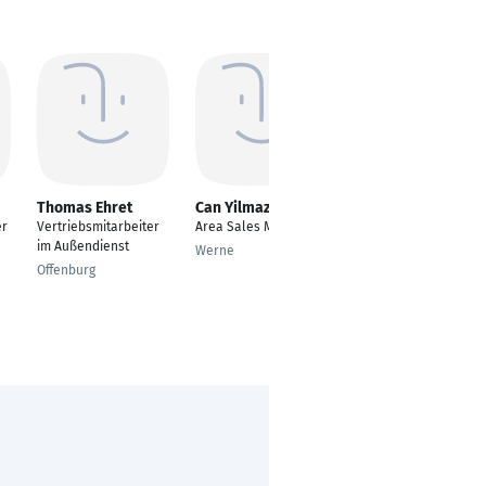
Thomas Ehret
Can Yilmaz
Stefan Sandig
er
Vertriebsmitarbeiter
Area Sales Manager
Teamleitung
im Außendienst
Werne
Fulda
Offenburg