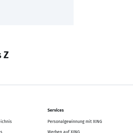
s Z
Services
eichnis
Personalgewinnung mit XING
is
Werben auf XING