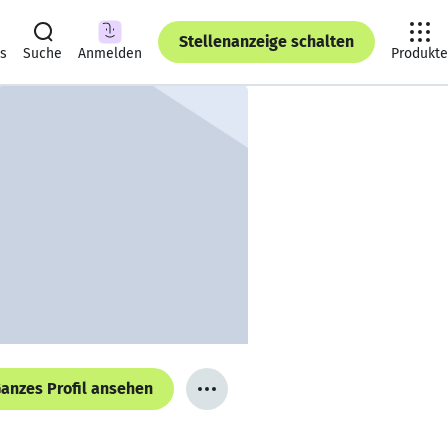
Stellenanzeige schalten
ts
Suche
Anmelden
Produkte
anzes Profil ansehen