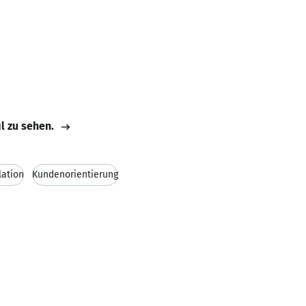
il zu sehen.
lation
Kundenorientierung