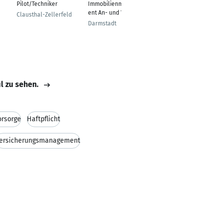
Pilot/Techniker
Immobilienmanagem
Dornbirn
ent An- und Verkauf
Clausthal-Zellerfeld
Darmstadt
il zu sehen.
orsorge
Haftpflicht
ersicherungsmanagement