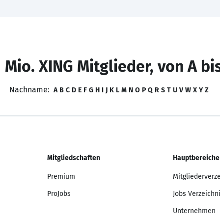
 Mio. XING Mitglieder, von A bi
Nachname:
A
B
C
D
E
F
G
H
I
J
K
L
M
N
O
P
Q
R
S
T
U
V
W
X
Y
Z
Mitgliedschaften
Hauptbereiche
Premium
Mitgliederverz
ProJobs
Jobs Verzeichn
Unternehmen