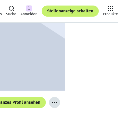
Stellenanzeige schalten
ts
Suche
Anmelden
Produkte
anzes Profil ansehen