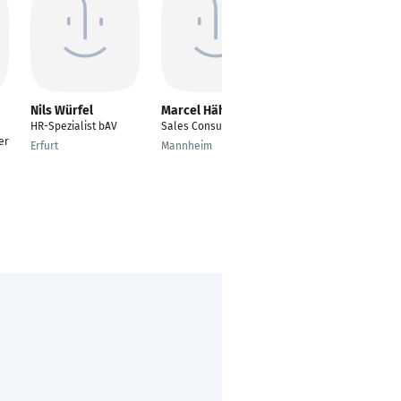
Nils Würfel
Marcel Hähn
Dominik Schilling
HR-Spezialist bAV
Sales Consultant
Benefits Specialist
er
Erfurt
Mannheim
Hamburg