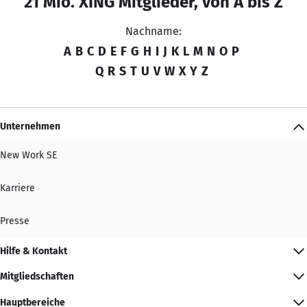
21 Mio. XING Mitglieder, von A bis Z
Nachname:
A
B
C
D
E
F
G
H
I
J
K
L
M
N
O
P
Q
R
S
T
U
V
W
X
Y
Z
Unternehmen
New Work SE
Karriere
Presse
Hilfe & Kontakt
Mitgliedschaften
Hauptbereiche