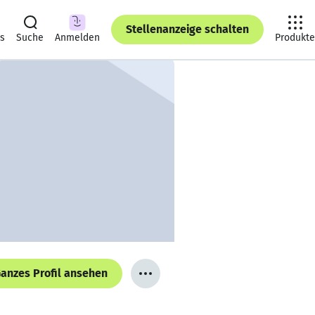
Stellenanzeige schalten
ts
Suche
Anmelden
Produkte
anzes Profil ansehen