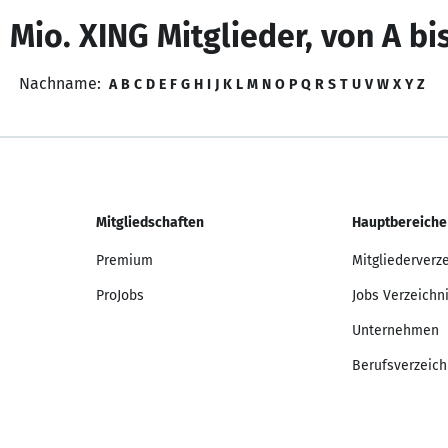
 Mio. XING Mitglieder, von A bi
Nachname:
A
B
C
D
E
F
G
H
I
J
K
L
M
N
O
P
Q
R
S
T
U
V
W
X
Y
Z
Mitgliedschaften
Hauptbereiche
Premium
Mitgliederverz
ProJobs
Jobs Verzeichn
Unternehmen
Berufsverzeich