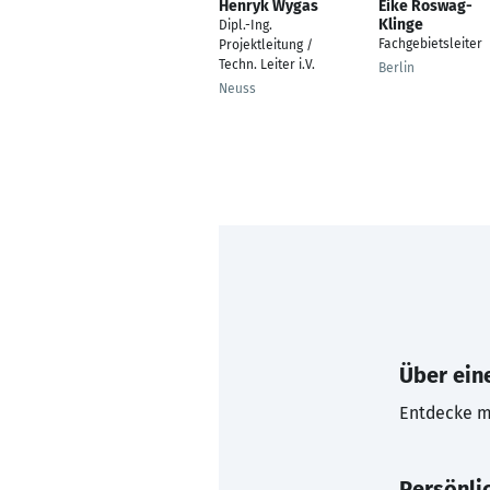
Henryk Wygas
Eike Roswag-
Klinge
Dipl.-Ing.
Fachgebietsleiter
Projektleitung /
Techn. Leiter i.V.
Berlin
Neuss
Über eine
Entdecke mi
Persönli