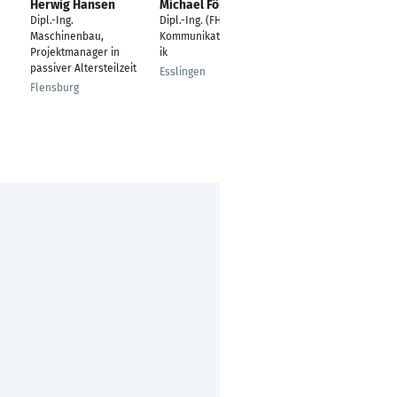
Herwig Hansen
Michael Förstner
Joachim Romer
Dipl.-Ing.
Dipl.-Ing. (FH)
Dipl. Ing.
Maschinenbau,
Kommunikationstechn
Elektrotechnik/Autom
Projektmanager in
ik
atisierungstechnik
passiver Altersteilzeit
Esslingen
Uttenweiler
Flensburg