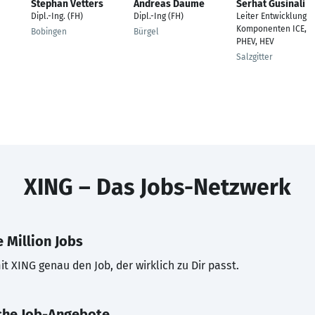
Stephan Vetters
Andreas Daume
Serhat Gusinali
Dipl.-Ing. (FH)
Dipl.-Ing (FH)
Leiter Entwicklung
Komponenten ICE,
Bobingen
Bürgel
PHEV, HEV
Salzgitter
XING – Das Jobs-Netzwerk
 Million Jobs
t XING genau den Job, der wirklich zu Dir passt.
che Job-Angebote