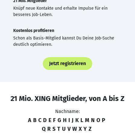
21 Mio. Mitglieder
Knüpf neue Kontakte und erhalte Impulse für ein
besseres Job-Leben.
Kostenlos profitieren
Schon als Basis-Mitglied kannst Du Deine Job-Suche
deutlich optimieren.
Jetzt registrieren
21 Mio. XING Mitglieder, von A bis Z
Nachname:
A
B
C
D
E
F
G
H
I
J
K
L
M
N
O
P
Q
R
S
T
U
V
W
X
Y
Z