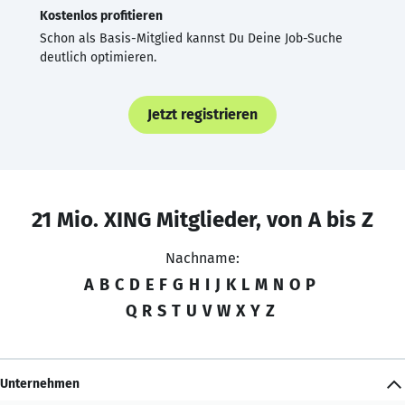
Kostenlos profitieren
Schon als Basis-Mitglied kannst Du Deine Job-Suche
deutlich optimieren.
Jetzt registrieren
21 Mio. XING Mitglieder, von A bis Z
Nachname:
A
B
C
D
E
F
G
H
I
J
K
L
M
N
O
P
Q
R
S
T
U
V
W
X
Y
Z
Unternehmen