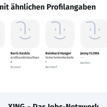
mit ähnlichen Profilangaben
Baris Keskin
Reinhard Hunger
Jenny FLORA
Großhandelskaufman
Sicherheitsmitarbeite
---
n
r
Aachen
Bremen
Berndorf
XING – Das Jobs-Netzwerk