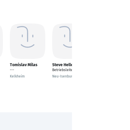
Tomislav Milas
Steve Heller
Stephanie Anita
Sevens
---
Betriebsleiter
---
Kelkheim
Neu-Isenburg
Krefeld