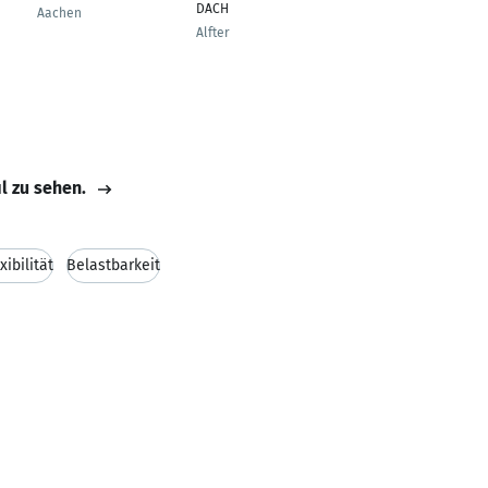
DACH
r
Aachen
Alfter
Allensbach
il zu sehen.
xibilität
Belastbarkeit