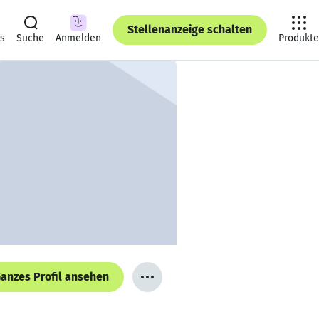
Stellenanzeige schalten
ts
Suche
Anmelden
Produkte
anzes Profil ansehen