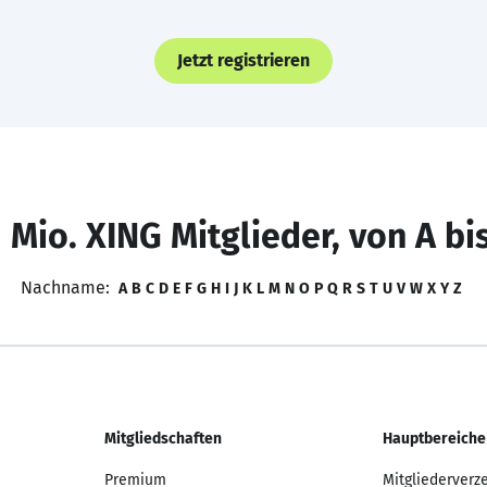
Jetzt registrieren
 Mio. XING Mitglieder, von A bi
Nachname:
A
B
C
D
E
F
G
H
I
J
K
L
M
N
O
P
Q
R
S
T
U
V
W
X
Y
Z
Mitgliedschaften
Hauptbereiche
Premium
Mitgliederverz