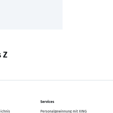
s Z
Services
eichnis
Personalgewinnung mit XING