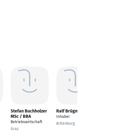
Stefan Buchholzer
Ralf Brügmann
Aissa Marabou
MSc / BBA
Inhaber
Geschäftsführer
Betriebswirtschaft
Artlenburg
Köln
Graz