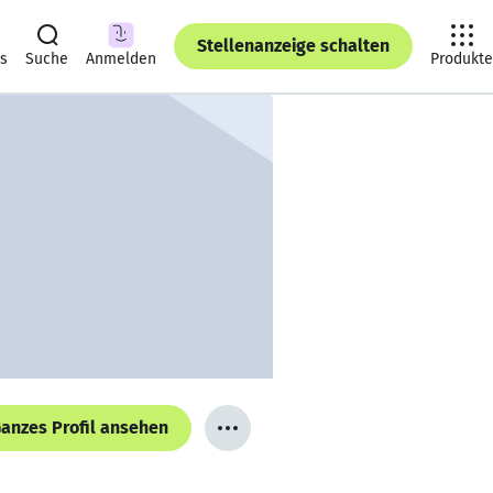
Stellenanzeige schalten
ts
Suche
Anmelden
Produkte
anzes Profil ansehen