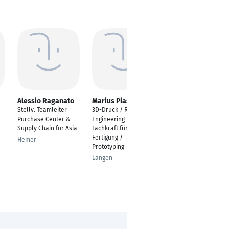
Alessio Raganato
Marius Piaseczny
Dirk Ohling
Stellv. Teamleiter
3D-Druck / Reverse
Teamleiter
Purchase Center &
Engineering /
Bestandsmanagemen
Supply Chain for Asia
Fachkraft für additive
t
Fertigung /
Hemer
Buchholz
Prototyping
Langen