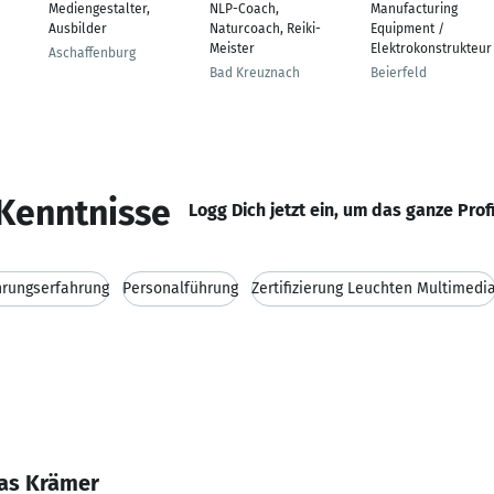
Mediengestalter,
NLP-Coach,
Manufacturing
Ausbilder
Naturcoach, Reiki-
Equipment /
Meister
Elektrokonstrukteur
Aschaffenburg
Bad Kreuznach
Beierfeld
Kenntnisse
Logg Dich jetzt ein, um das ganze Prof
hrungserfahrung
Personalführung
Zertifizierung Leuchten Multimedi
eas Krämer