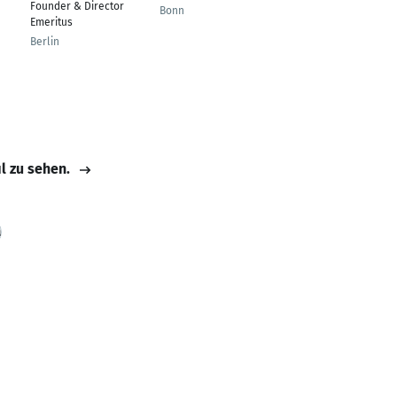
Founder & Director
Theater/Film,
Bonn
Emeritus
Bühnenmusiker und
Theaterpädagoge
Berlin
Bremen
il zu sehen.
a