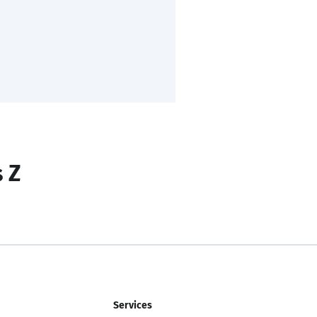
s Z
Services