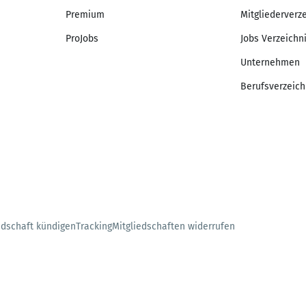
Premium
Mitgliederverz
ProJobs
Jobs Verzeichn
Unternehmen
Berufsverzeich
edschaft kündigen
Tracking
Mitgliedschaften widerrufen