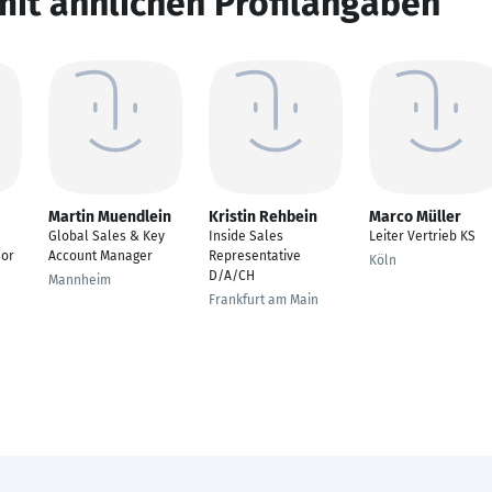
mit ähnlichen Profilangaben
Martin Muendlein
Kristin Rehbein
Marco Müller
Global Sales & Key
Inside Sales
Leiter Vertrieb KS
sor
Account Manager
Representative
Köln
D/A/CH
Mannheim
Frankfurt am Main