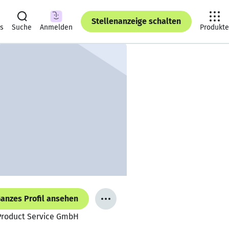
Stellenanzeige schalten
ts
Suche
Anmelden
Produkte
anzes Profil ansehen
 Product Service GmbH