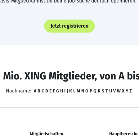
asis-Mitglied kannst Du Deine Job-Suche deutlich optimieren.
Jetzt registrieren
 Mio. XING Mitglieder, von A bi
Nachname:
A
B
C
D
E
F
G
H
I
J
K
L
M
N
O
P
Q
R
S
T
U
V
W
X
Y
Z
Mitgliedschaften
Hauptbereiche