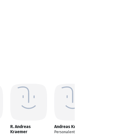
R. Andreas
Andreas Krämer
Andreas Krämer
Kraemer
Personalentwickler
Schauspieler