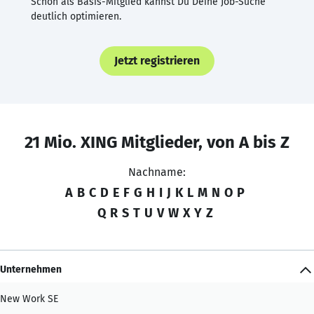
Schon als Basis-Mitglied kannst Du Deine Job-Suche
deutlich optimieren.
Jetzt registrieren
21 Mio. XING Mitglieder, von A bis Z
Nachname:
A
B
C
D
E
F
G
H
I
J
K
L
M
N
O
P
Q
R
S
T
U
V
W
X
Y
Z
Unternehmen
New Work SE