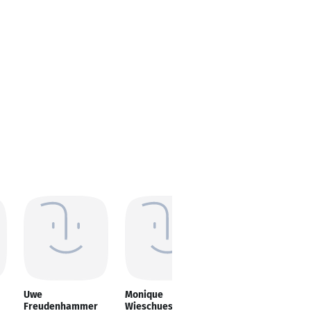
Uwe
Monique
Enes Kara
Freudenhammer
Wieschues
Firmenkundenberater