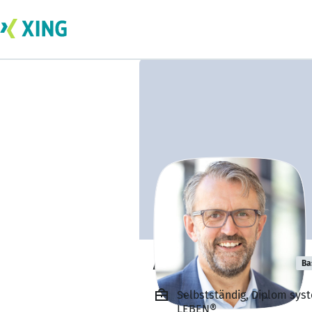
Andreas Kübler
Ba
Selbstständig, Diplom sys
LEBEN®