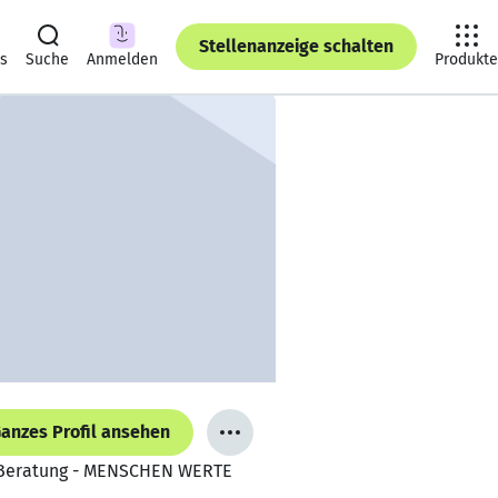
Stellenanzeige schalten
ts
Suche
Anmelden
Produkte
anzes Profil ansehen
 & Beratung - MENSCHEN WERTE