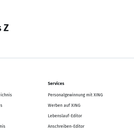
s Z
Services
eichnis
Personalgewinnung mit XING
is
Werben auf XING
Lebenslauf-Editor
nis
Anschreiben-Editor