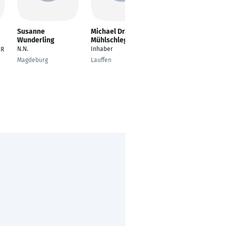
Susanne
Michael Dr.
Claus Bitten
Wunderling
Mühlschlegel
n/a
N.N.
Inhaber
HR
n/a
Magdeburg
Lauffen