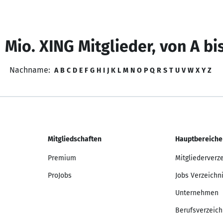
 Mio. XING Mitglieder, von A bi
Nachname:
A
B
C
D
E
F
G
H
I
J
K
L
M
N
O
P
Q
R
S
T
U
V
W
X
Y
Z
Mitgliedschaften
Hauptbereiche
Premium
Mitgliederverz
ProJobs
Jobs Verzeichn
Unternehmen
Berufsverzeich