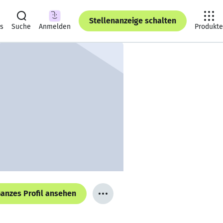
Stellenanzeige schalten
ts
Suche
Anmelden
Produkte
anzes Profil ansehen