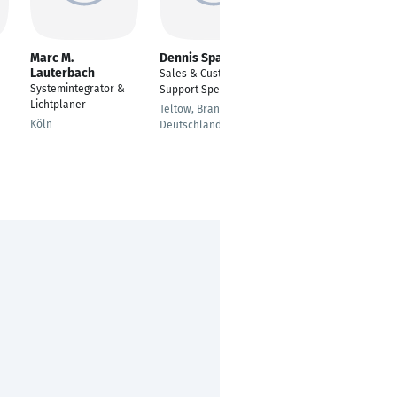
Marc M.
Dennis Spaeth
Nils Meier
Lauterbach
Sales & Customer
Sales Manager OEM
Systemintegrator &
Support Specialist
Holzminden
Lichtplaner
Teltow, Brandenburg,
Köln
Deutschland