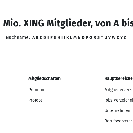
 Mio. XING Mitglieder, von A bi
Nachname:
A
B
C
D
E
F
G
H
I
J
K
L
M
N
O
P
Q
R
S
T
U
V
W
X
Y
Z
Mitgliedschaften
Hauptbereiche
Premium
Mitgliederverz
ProJobs
Jobs Verzeichn
Unternehmen
Berufsverzeich