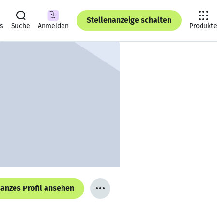
Stellenanzeige schalten
ts
Suche
Anmelden
Produkte
anzes Profil ansehen