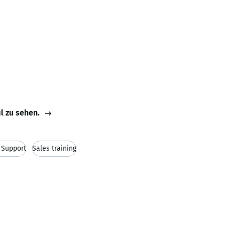
il zu sehen.
 Support
Sales training