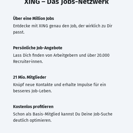
XING – Das Jobs-Netzwerk
Über eine Million Jobs
Entdecke mit XING genau den Job, der wirklich zu Dir
passt.
Persönliche Job-Angebote
Lass Dich finden von Arbeitgebern und über 20.000
Recruiter·innen.
21 Mio. Mitglieder
Knüpf neue Kontakte und erhalte Impulse für ein
besseres Job-Leben.
Kostenlos profitieren
Schon als Basis-Mitglied kannst Du Deine Job-Suche
deutlich optimieren.