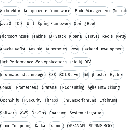
Architektur
Komponentenframeworks
Build Management
Tomcat
java 8
TDD
JUnit
Spring Framework
Spring Boot
Microsoft Azure
Jenkins
Elk Stack
Kibana
Laravel
Redis
Netty
Apache Kafka
Ansible
Kubernetes
Rest
Backend Development
High Performance Web Applications
IntelliJ IDEA
Informationstechnologie
CSS
SQL Server
Git
jhipster
Hystrix
Consul
Prometheus
Grafana
IT-Consulting
Agile Entwicklung
OpenShift
IT-Security
Fitness
Führungserfahrung
Erfahrung
Software
AWS
DevOps
Coaching
Systemintegration
Cloud Computing
Kafka
Training
OPEANAPI
SPRING BOOT