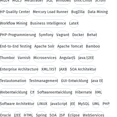
MQL4
MQL5
Metatrader
SQL
Windows
Unix/Linux
Scrum
HP Quality Center
Mercury Load Runner
BugZilla
Data Mining
Workflow Mining
Business Intelligence
LateX
PHP-Programmierung
Symfony
Vagrant
Docker
Behat
End-to-End Testing
Apache Solr
Apache Tomcat
Bamboo
Thumbor
Varnish
Microservices
AngularJS
Java/J2EE
Enterprise Architecture
XML/XST
JAXB
SOA Architektur
Testautomation
Testmanagement
GUI-Entwicklung
Java EE
Webentwicklung
C#
Softwareentwicklung
Hibernate
XML
Software Architektur
LINUX
JavaScript
JEE
MySQL
UML
PHP
Oracle
J2EE
HTML
Spring
SOA
JSP
Eclipse
WebServices