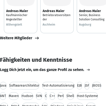
Andreas Maier
Andreas Maier
Andreas Maier
Kaufmännischer
Betriebsratsvorsitzen
Senior, Business
Angestellter
der
Solution Consulting
Althengstett
Aschheim
Augsburg
Weitere Mitglieder
Fähigkeiten und Kenntnisse
Logg Dich jetzt ein, um das ganze Profil zu sehen.
Java
Softwarearchitektur
Test-Automatisierung
EJB
JSF
JBOSS
ANT
Maven
Hudson
SVN
C
C++
Perl
Shell
Host-Systeme