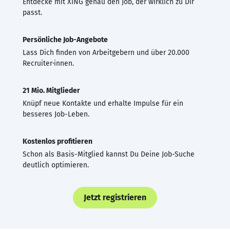
Entdecke mit XING genau den Job, der wirklich zu Dir
passt.
Persönliche Job-Angebote
Lass Dich finden von Arbeitgebern und über 20.000
Recruiter·innen.
21 Mio. Mitglieder
Knüpf neue Kontakte und erhalte Impulse für ein
besseres Job-Leben.
Kostenlos profitieren
Schon als Basis-Mitglied kannst Du Deine Job-Suche
deutlich optimieren.
Jetzt registrieren