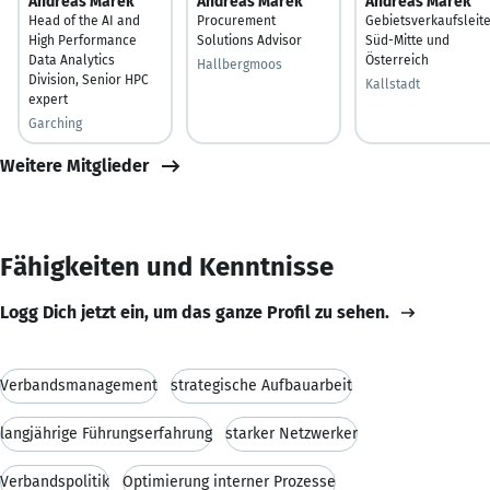
Andreas Marek
Andreas Marek
Andreas Marek
Head of the AI and
Procurement
Gebietsverkaufsleit
High Performance
Solutions Advisor
Süd-Mitte und
Data Analytics
Österreich
Hallbergmoos
Division, Senior HPC
Kallstadt
expert
Garching
Weitere Mitglieder
Fähigkeiten und Kenntnisse
Logg Dich jetzt ein, um das ganze Profil zu sehen.
Verbandsmanagement
strategische Aufbauarbeit
langjährige Führungserfahrung
starker Netzwerker
Verbandspolitik
Optimierung interner Prozesse