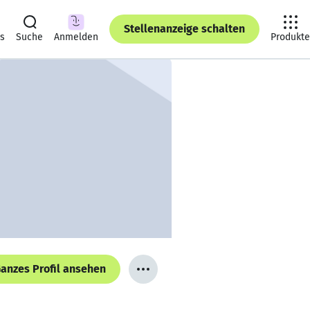
Stellenanzeige schalten
ts
Suche
Anmelden
Produkte
anzes Profil ansehen