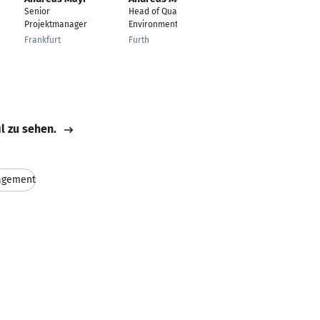
Senior
Head of Quality &
Lead Developer
Projektmanager
Environment
Geisenhausen
Frankfurt
Furth
il zu sehen.
agement