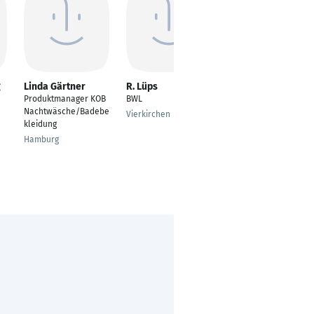
g
Linda Gärtner
R. Lüps
Rebekka Beran
Produktmanager KOB
BWL
Product Manager
Nachtwäsche/Badebe
Oncology
Vierkirchen
kleidung
Wien
Hamburg