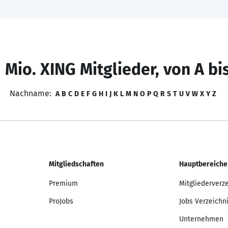
 Mio. XING Mitglieder, von A bi
Nachname:
A
B
C
D
E
F
G
H
I
J
K
L
M
N
O
P
Q
R
S
T
U
V
W
X
Y
Z
Mitgliedschaften
Hauptbereiche
Premium
Mitgliederverz
ProJobs
Jobs Verzeichn
Unternehmen