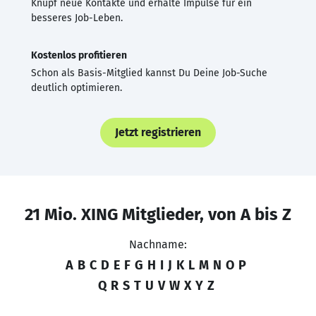
Knüpf neue Kontakte und erhalte Impulse für ein
besseres Job-Leben.
Kostenlos profitieren
Schon als Basis-Mitglied kannst Du Deine Job-Suche
deutlich optimieren.
Jetzt registrieren
21 Mio. XING Mitglieder, von A bis Z
Nachname:
A
B
C
D
E
F
G
H
I
J
K
L
M
N
O
P
Q
R
S
T
U
V
W
X
Y
Z