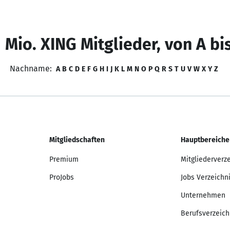
 Mio. XING Mitglieder, von A bi
Nachname:
A
B
C
D
E
F
G
H
I
J
K
L
M
N
O
P
Q
R
S
T
U
V
W
X
Y
Z
Mitgliedschaften
Hauptbereiche
Premium
Mitgliederverz
ProJobs
Jobs Verzeichn
Unternehmen
Berufsverzeich