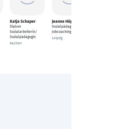
Katja Schaper
Jeanne Höppner
Maria
Wurzenreiner
Diplom
Sozialpädagogin im
Diplom
Sozialarbeiterin/
Jobcoaching
Sozialbetreuerin
Sozialpädagogin
Leipzig
Familienarbeit
Aachen
Ebbs