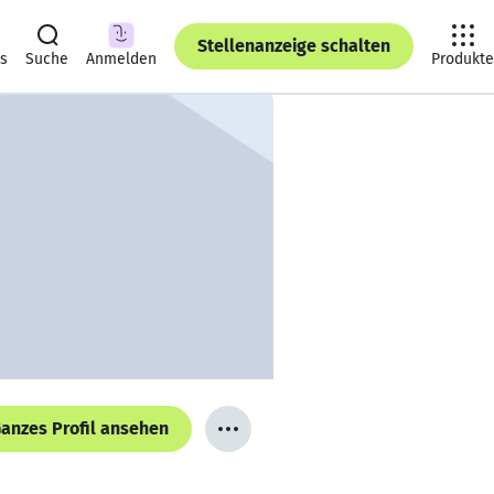
Stellenanzeige schalten
ts
Suche
Anmelden
Produkte
anzes Profil ansehen