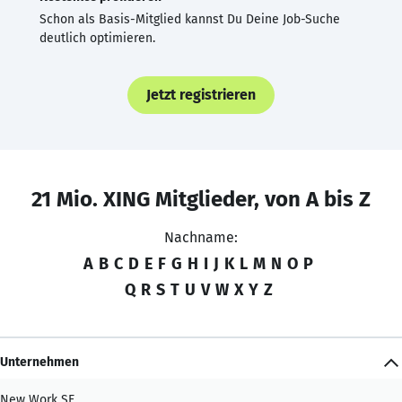
Schon als Basis-Mitglied kannst Du Deine Job-Suche
deutlich optimieren.
Jetzt registrieren
21 Mio. XING Mitglieder, von A bis Z
Nachname:
A
B
C
D
E
F
G
H
I
J
K
L
M
N
O
P
Q
R
S
T
U
V
W
X
Y
Z
Unternehmen
New Work SE