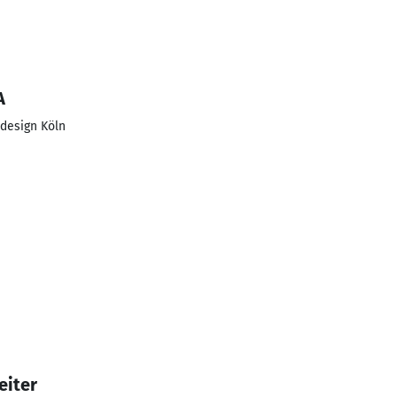
A
design Köln
eiter