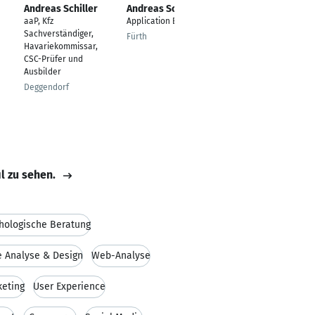
Andreas Schiller
Andreas Schiller
Andreas Schiller
aaP, Kfz
Application Engineer
Director Finance, IS &
Sachverständiger,
Administration Turkey
Fürth
Havariekommissar,
Istanbul
CSC-Prüfer und
Ausbilder
Deggendorf
il zu sehen.
hologische Beratung
e Analyse & Design
Web-Analyse
keting
User Experience