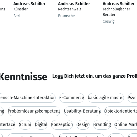
r
Andreas Schiller
Andreas Schiller
Andreas Schiller
ung
Künstler
Rechtsanwalt
Technologischer
Berater
Berlin
Bramsche
Coswig
Kenntnisse
Logg Dich jetzt ein, um das ganze Prof
ensch-Maschine-Interaktion
E-Commerce
basic agile master
Psyc
ng
Problemlösungskompetenz
Usability-Beratung
Objektorientiert
nterface
Scrum
Digital
Konzeption
Design
Branding
Online Mar