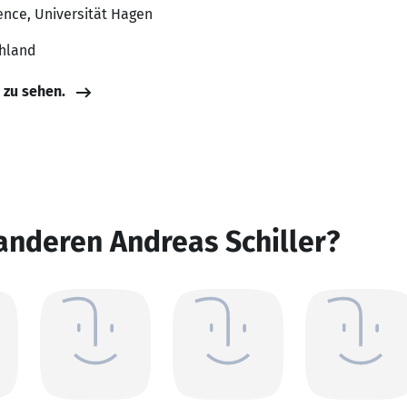
ence, Universität Hagen
chland
e zu sehen.
anderen Andreas Schiller?