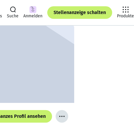
Stellenanzeige schalten
ts
Suche
Anmelden
Produkte
anzes Profil ansehen