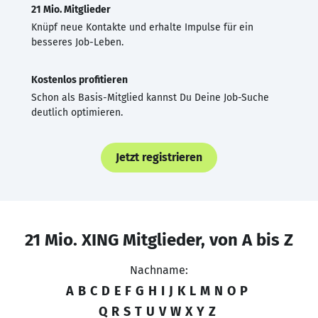
21 Mio. Mitglieder
Knüpf neue Kontakte und erhalte Impulse für ein
besseres Job-Leben.
Kostenlos profitieren
Schon als Basis-Mitglied kannst Du Deine Job-Suche
deutlich optimieren.
Jetzt registrieren
21 Mio. XING Mitglieder, von A bis Z
Nachname:
A
B
C
D
E
F
G
H
I
J
K
L
M
N
O
P
Q
R
S
T
U
V
W
X
Y
Z