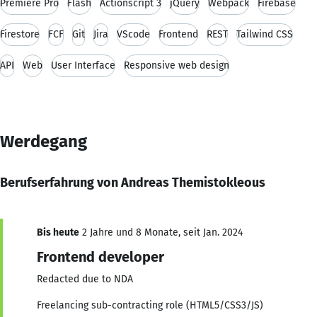
Premiere Pro
Flash
Actionscript 3
jQuery
Webpack
Firebase
Firestore
FCF
Git
Jira
VScode
Frontend
REST
Tailwind CSS
API
Web
User Interface
Responsive web design
Werdegang
Berufserfahrung von Andreas Themistokleous
Bis heute
2 Jahre und 8 Monate, seit Jan. 2024
Frontend developer
Redacted due to NDA
Freelancing sub-contracting role (HTML5/CSS3/JS)