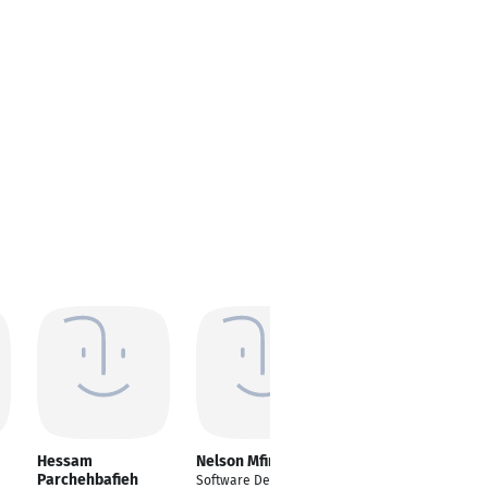
Hessam
Nelson Mfinda
Alexander Ol
Parchehbafieh
Software Developer
---