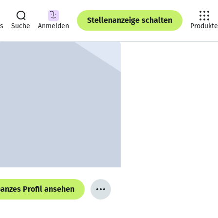
Stellenanzeige schalten
ts
Suche
Anmelden
Produkte
anzes Profil ansehen