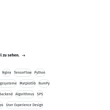
il zu sehen.
Nginx
TensorFlow
Python
ngssysteme
Matplotlib
NumPy
Backend
Algorithmus
SPS
ps
User Experience Design