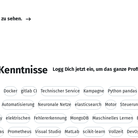
e zu sehen.
Kenntnisse
Logg Dich jetzt ein, um das ganze Prof
Docker
gitlab CI
Technischer Service
Kampagne
Python pandas
Automatisierung
Neuronale Netze
elasticsearch
Motor
Steueru
Py
elektrischen
Fehlererkennung
MongoDB
Maschinelles Lernen
as
Prometheus
Visual Studio
MatLab
scikit-learn
Vollzeit
DevO